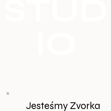
STUD
IO
*
Jesteśmy Zvorka