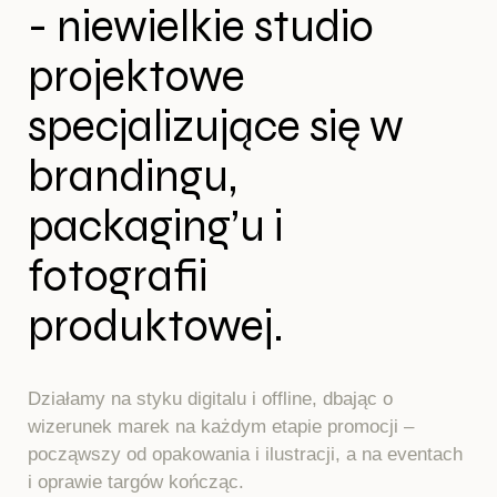
- niewielkie studio
projektowe
specjalizujące się w
brandingu,
packaging’u i
fotografii
produktowej.
Działamy na styku digitalu i offline, dbając o
wizerunek marek na każdym etapie promocji –
począwszy od opakowania i ilustracji, a na eventach
i oprawie targów kończąc.